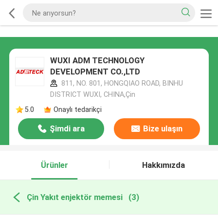
WUXI ADM TECHNOLOGY
DEVELOPMENT CO.,LTD
811, NO. 801, HONGQIAO ROAD, BINHU
DISTRICT WUXI, CHINA,Çin
5.0
Onaylı tedarikçi
Şimdi ara
Bize ulaşın
Ürünler
Hakkımızda
Çin Yakıt enjektör memesi
(3)