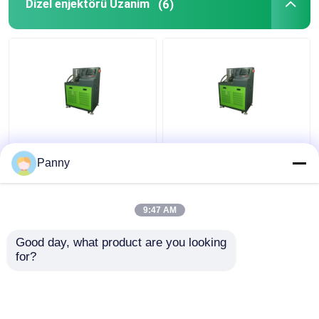
Dizel enjektörü Uzanim
(6)
HEUI Test Tezgahı,
4KW, Dokunmatik Ekran
Panny
Çalışması, baskı test
sonuçları.
9:47 AM
En iyi fiyat
En iyi fiyat
Good day, what product are you looking 
for?
Bize ulaşın
Bize ulaşın