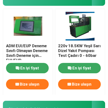
Ortak iki yollu vana
Ortak Rail enjektör tamir takımları
Yakıt enjeksiyon Pompası Dalgıç
ADM EUI/EUP Deneme
220v 18.5KW Yeşil Sarı
Sınıfı Olmayan Deneme
Dizel Yakıt Pompası
Sınıfı Deneme için
Test Çadırı 0 - 60bar
Yakıt dağıtım Vana
EUI/EUP
Cambox&Controller&Specific
En iyi fiyat
En iyi fiyat
Accessories'den oluşur
Yakıt enjektör memesi
Bize ulaşın
Bize ulaşın