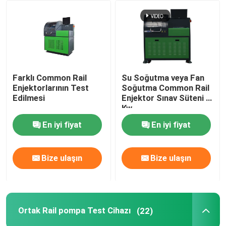
Fabrika turu
Kalite kontrol
Farklı Common Rail
Su Soğutma veya Fan
Enjektorlarının Test
Soğutma Common Rail
Bize Ulaşın
Edilmesi
Enjektor Sınav Süteni 4
Kw
En iyi fiyat
En iyi fiyat
Haberler
vakalar
Bize ulaşın
Bize ulaşın
Bir teklif isteği
Ortak Rail pompa Test Cihazı
(22)
Ortak demiryolu Test donanımları