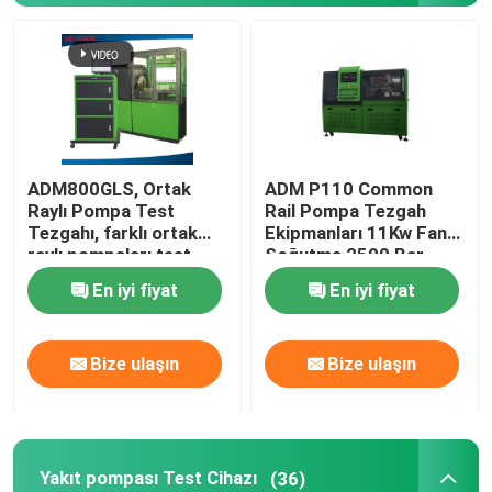
Ortak Rail enjektör Test Cihazı
Ortak Rail pompa Test Cihazı
ADM800GLS, Ortak
ADM P110 Common
Yakıt pompası Test Cihazı
Raylı Pompa Test
Rail Pompa Tezgah
Tezgahı, farklı ortak
Ekipmanları 11Kw Fan
raylı pompaları test
Soğutma 2500 Bar
Dizel enjektörü Uzanim
etmek, fincan ile
En iyi fiyat
En iyi fiyat
ölçmek için
Common Rail enjektör Tools
Bize ulaşın
Bize ulaşın
Ortak demiryolu bașlık
Ortak demiryolu araçları
Yakıt pompası Test Cihazı
(36)